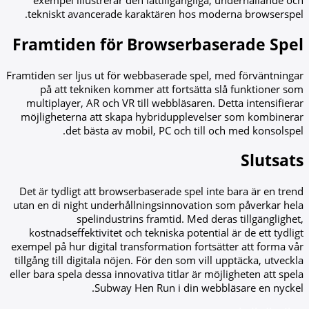
exempel illustrerar den lättillgängliga, underhållande och
tekniskt avancerade karaktären hos moderna browserspel.
Framtiden för Browserbaserade Spel
Framtiden ser ljus ut för webbaserade spel, med förväntningar
på att tekniken kommer att fortsätta slå funktioner som
multiplayer, AR och VR till webbläsaren. Detta intensifierar
möjligheterna att skapa hybridupplevelser som kombinerar
det bästa av mobil, PC och till och med konsolspel.
Slutsats
Det är tydligt att browserbaserade spel inte bara är en trend
utan en di night underhållningsinnovation som påverkar hela
spelindustrins framtid. Med deras tillgänglighet,
kostnadseffektivitet och tekniska potential är de ett tydligt
exempel på hur digital transformation fortsätter att forma vår
tillgång till digitala nöjen. För den som vill upptäcka, utveckla
eller bara spela dessa innovativa titlar är möjligheten att spela
Subway Hen Run i din webbläsare en nyckel.