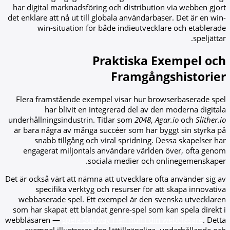
har digital marknadsföring och distribution via webben gjort
det enklare att nå ut till globala användarbaser. Det är en win-
win-situation för både indieutvecklare och etablerade
speljättar.
Praktiska Exempel och
Framgångshistorier
Flera framstående exempel visar hur browserbaserade spel
har blivit en integrerad del av den moderna digitala
underhållningsindustrin. Titlar som
2048
,
Agar.io
och
Slither.io
är bara några av många succéer som har byggt sin styrka på
snabb tillgång och viral spridning. Dessa skapelser har
engagerat miljontals användare världen över, ofta genom
sociala medier och onlinegemenskaper.
Det är också värt att nämna att utvecklare ofta använder sig av
specifika verktyg och resurser för att skapa innovativa
webbaserade spel. Ett exempel är den svenska utvecklaren
som har skapat ett blandat genre-spel som kan spela direkt i
webbläsaren —
spela Subway Hen Run i din webbläsare
. Detta