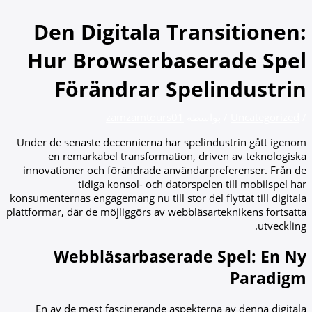
تخطي
إلى
Den Digitala Transitionen:
المحتوى
Hur Browserbaserade Spel
Förändrar Spelindustrin
/
Uncategorized
/ بواسطة
zamzamtours01
Under de senaste decennierna har spelindustrin gått igenom
en remarkabel transformation, driven av teknologiska
innovationer och förändrade användarpreferenser. Från de
tidiga konsol- och datorspelen till mobilspel har
konsumenternas engagemang nu till stor del flyttat till digitala
plattformar, där de möjliggörs av webbläsarteknikens fortsatta
utveckling.
Webbläsarbaserade Spel: En Ny
Paradigm
En av de mest fascinerande aspekterna av denna digitala