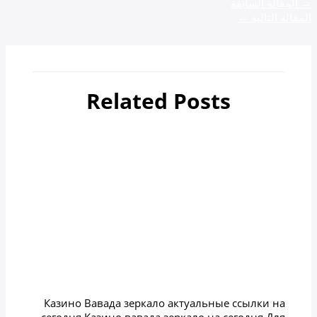
→
المقالة السابقة
المقالة التالية
←
Related Posts
أهم 4 مدن سياحية في جورجيا
Uncategorized
/ بواسطة
zamzamtours01
Казино вавада зеркало на
сегодня
Uncategorized
/ بواسطة
zamzamtours01
Казино Вавада зеркало актуальные ссылки на