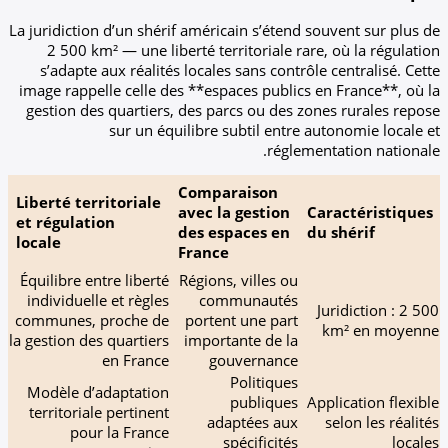
La juridiction d’un shérif américain s’étend s
2 500 km² — une liberté territoriale rare
s’adapte aux réalités locales sans contrôle
image rappelle celle des **espaces publics e
gestion des quartiers, des parcs ou des zon
sur un équilibre subtil entre a
réglemen
Comparaison
Liberté territoriale
avec la gestion
Ca
et régulation
des espaces en
du
locale
France
Équilibre entre liberté
Régions, villes ou
individuelle et règles
communautés
communes, proche de
portent une part
la gestion des quartiers
importante de la
en France
gouvernance
Politiques
Modèle d’adaptation
publiques
Ap
territoriale pertinent
adaptées aux
pour la France
spécificités