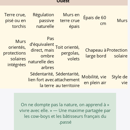
Ouest
Régulation
thermique
Terre crue,
Régulation
Murs en
Épais
passive,
pisé ou en
passive
terre crue
rafraîchissement
torchis
naturelle
épais
15°C
Pas
Murs
d’équivalent
orientés,
Toit orienté,
direct, mais
Cha
protections
pergolas,
ombre
lar
solaires
volets
naturelle des
intégrées
arbres
Sédentarité,
Sédentarité,
Mobili
lien fort avec
attachement
en pl
la terre
au territoire
« On ne dompte pas la nature, on ap
vivre avec elle. » — Une maxime par
les cow-boys et les bâtisseurs fran
passé.