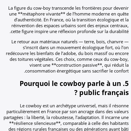
La figure du cow-boy transcende les fronti
une **métaphore vivante** de l’homme 
d’authenticité. En France, où la transitio
réinvention des espaces urbains sont des
cette figure inspire une réflexion profonde 
Le retour aux matériaux naturels — terre
s’inscrit dans un mouvement écologi
redécouvre les bienfaits de l’adobe, du bois
des toitures végétales. Ces choix, comme
visent une **construction passiv
consommation énergétique sans sacr
5. Pourquoi le cowboy p
publi
Le cowboy est un archétype universel
particulièrement en France par son ancrage
partagées : la liberté, la robustesse, l’adaptat
**résilience silencieuse**, comparable à c
des régions rurales françaises ou des géné