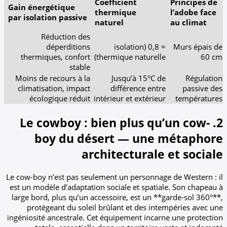
Coefficient
Gain énergétique
thermique
par isolation passive
naturel
Réduction des
déperditions
≈ 0,8 (isolation
thermiques, confort
thermique naturelle
stable
Moins de recours à la
Jusqu’à 15°C d
climatisation, impact
différence entr
écologique réduit
intérieur et extérieu
2. Le cowboy : bien plus q
boy du désert — une
architecturale
Le cow-boy n’est pas seulement un personnag
est un modèle d’adaptation sociale et spatia
large bord, plus qu’un accessoire, est un *
protégeant du soleil brûlant et des int
ingéniosité ancestrale. Cet équipement incar