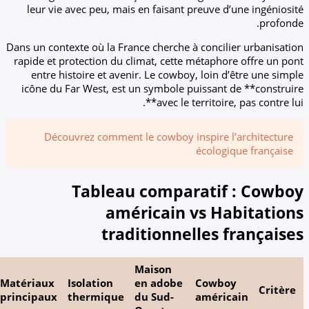
leur vie avec peu, mais en faisant preuve
Dans un contexte où la France cherche à conci
rapide et protection du climat, cette métaph
entre histoire et avenir. Le cowboy, loin
icône du Far West, est un symbole puissan
avec le territoi
Découvrez comment le cowboy inspire
écolo
Tableau comparati
américain vs H
traditionnelles
Maison
Adaptation
Matériaux
Isolation
en adobe
Cowb
au climat
principaux
thermique
du Sud-
amér