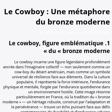
Le Cowboy : Une mé
du bronze 
بواسطة
zamzamtours01
1. Le cowboy, figure embl
du « bronze
Le cowboy incarne une figure légenda
ancrée dans l’imaginaire collectif — non s
cow-boy du désert américain, mais 
universel de résilience face aux élément
populaire, il représente la force intér
physique et mentale, forgée par l’endurance
un environnement hostile. Ce
particulièrement en France, où la tra
moderne » — un héritage robuste, construit pa
la persévérance — trouve un écho puissa
contemporains de durabilité et d’e