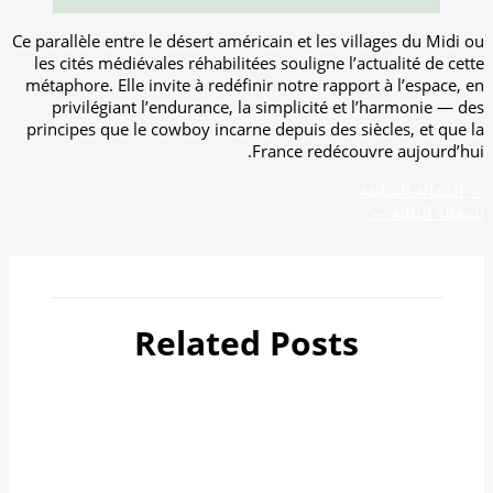
Ce parallèle entre le désert américain et les v
les cités médiévales réhabilitées souligne l
métaphore. Elle invite à redéfinir notre rapp
privilégiant l’endurance, la simplicité e
principes que le cowboy incarne depuis des 
France redéco
Related Post
Un
/ بواسطة
zamzamtours01