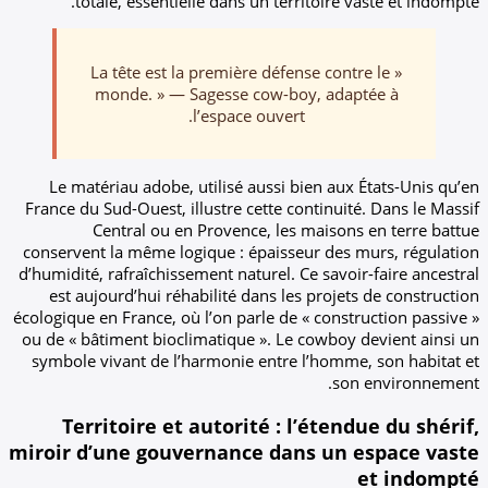
totale, essentielle dans un territoire 
« La tête est la première défense con
monde. » — Sagesse cow-boy, ada
l’espace ouvert.
Le matériau adobe, utilisé aussi bien au
France du Sud-Ouest, illustre cette continui
Central ou en Provence, les maison
conservent la même logique : épaisseur des
d’humidité, rafraîchissement naturel. Ce savo
est aujourd’hui réhabilité dans les proje
écologique en France, où l’on parle de « cons
ou de « bâtiment bioclimatique ». Le cowboy
symbole vivant de l’harmonie entre l’homm
so
Territoire et autorité : l’éten
miroir d’une gouvernance dans un