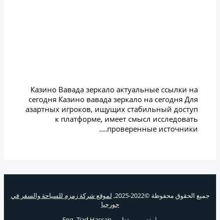
Uncategorized
/ بواسطة
zamzamtours01
Казино вавада зеркало на
сегодня
Uncategorized
/ بواسطة
zamzamtours01
Казино Вавада зеркало актуальные ссылки на
сегодня Казино вавада зеркало на сегодня Для
азартных игроков, ищущих стабильный доступ
к платформе, имеет смысл исследовать
проверенные источники.…
جميع الحقوق محفوظة ©2022-2025,
لموقع شركة زمزم للسياحة والسفر في
جورجيا
|
تصميم وتطوير Eng. Ziad Hassan