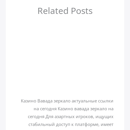
Related Posts
أهم 4 مدن سياحية في جورجيا
Uncategorized
/ بواسطة
zamzamtours01
Казино вавада зеркало на
сегодня
Uncategorized
/ بواسطة
zamzamtours01
Казино Вавада зеркало актуальные ссылки
на сегодня Казино вавада зеркало на
сегодня Для азартных игроков, ищущих
стабильный доступ к платформе, имеет